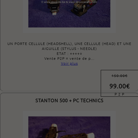
UN PORTE CELLULE (HEADSHELL), UNE CELLULE (HEAD) ET UNE
AIGUILLE (STYLUS - NEEDLE)
ETAT : ++++○
Vente P2P = vente de p...
Voir plus
150.00€
99.00€
P 2 P
STANTON 500 + PC TECHNICS