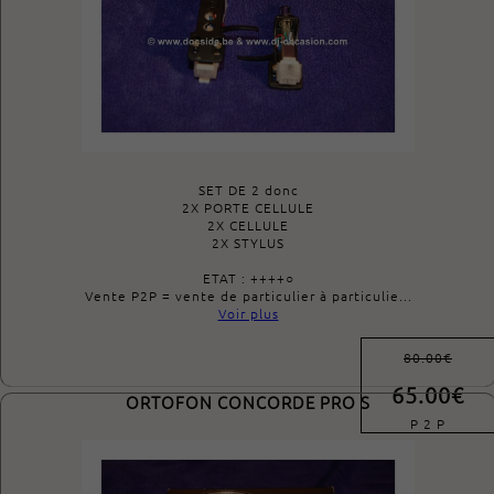
SET DE 2 donc
2X PORTE CELLULE
2X CELLULE
2X STYLUS
ETAT : ++++○
Vente P2P = vente de particulier à particulie...
Voir plus
80.00€
65.00€
ORTOFON CONCORDE PRO S
P 2 P