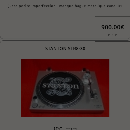
juste petite imperfection - manque bague metalique canal R1
900.00€
P 2 P
STANTON STR8-30
ETAT : ++++○