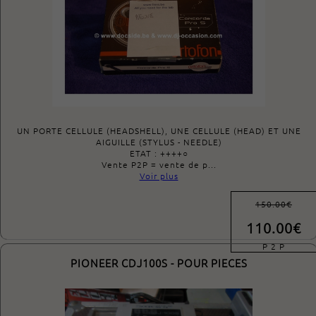
UN PORTE CELLULE (HEADSHELL), UNE CELLULE (HEAD) ET UNE
AIGUILLE (STYLUS - NEEDLE)
ETAT : ++++○
Vente P2P = vente de p...
Voir plus
150.00€
110.00€
P 2 P
PIONEER CDJ100S - POUR PIECES