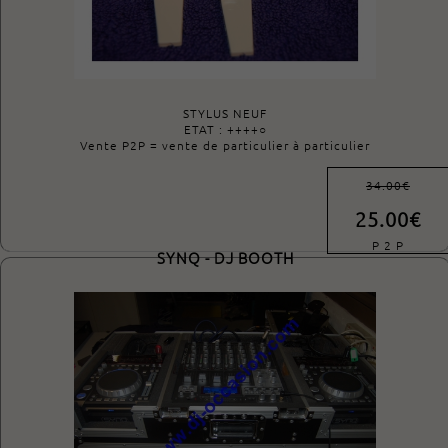
STYLUS NEUF
ETAT : ++++○
Vente P2P = vente de particulier à particulier
34.00€
25.00€
P 2 P
SYNQ - DJ BOOTH