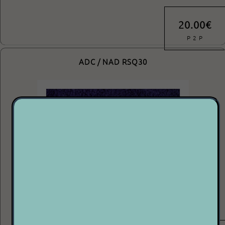
20.00€
P 2 P
ADC / NAD RSQ30
STYLUS NEUF POUR PLATINE NAD ET ADCETAT : ++++○
Vente P2P = vente de particulier à particulier