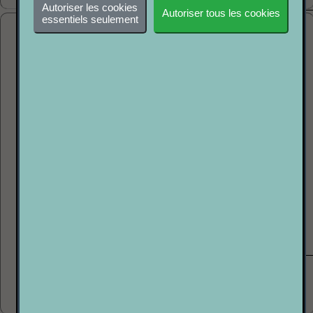
P 2 P
Autoriser les cookies
Autoriser tous les cookies
essentiels seulement
ORTOFON PRO S
2X STYLUS NEUF
ETAT : ++++○
Vente P2P = vente de particulier à particulier
65.00€
50.00€
P 2 P