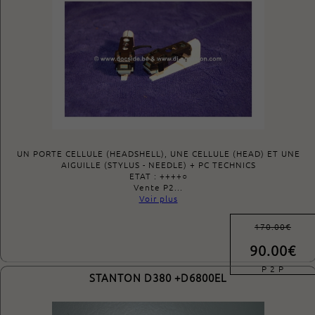
UN PORTE CELLULE (HEADSHELL), UNE CELLULE (HEAD) ET UNE
AIGUILLE (STYLUS - NEEDLE) + PC TECHNICS
ETAT : ++++○
Vente P2...
Voir plus
170.00€
90.00€
P 2 P
STANTON D380 +D6800EL