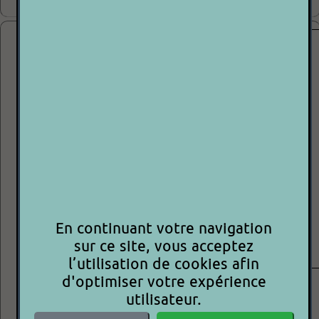
110.00€
P 2 P
EMJI - 2529 /1136
En continuant votre navigation
STYLUS NEUF POUR PLATINE SANYO-SONY-KENWOOD
ETAT : ++++○
sur ce site, vous acceptez
Vente P2P = vente de particulier à particulier
l’utilisation de cookies afin
d'optimiser votre expérience
20.00€
utilisateur.
10.00€