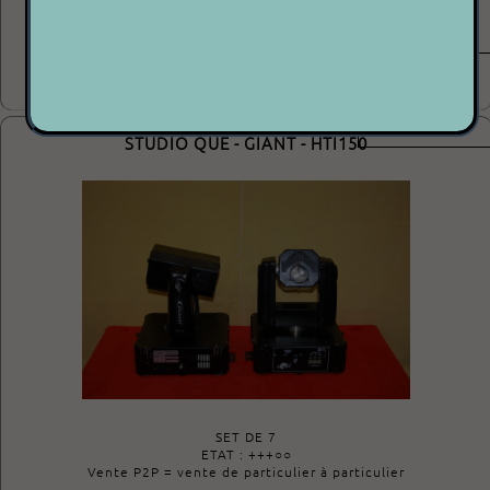
E...
Voir plus
1800.00€
P 2 P
STUDIO QUE - GIANT - HTI150
SET DE 7
ETAT : +++○○
Vente P2P = vente de particulier à particulier