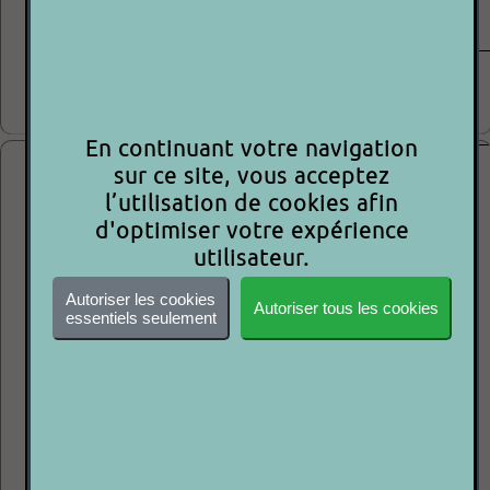
ETAT : +++○○
Vente P2P = vente de particulier à particulier
2500.00€
P 2 P
STUDIO DUE - SHARK-HTI 150 - SET DE 7
En continuant votre navigation
sur ce site, vous acceptez
l’utilisation de cookies afin
d'optimiser votre expérience
utilisateur.
Autoriser les cookies
Autoriser tous les cookies
essentiels seulement
PACK DE 7 LYRES + SPARES + 2 FLIGHT CASE
PUISSANCE 150 HTI
PAN : 370°
TILT : 270°