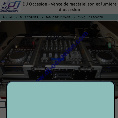
DJ Occasion - Vente de matériel son et lumière
d'occasion
Accueil
>
DJ'S CORNER
>
TABLE DE MIXAGE
>
SYNQ - DJ BOOTH
SYNQ - DJ BOOTH