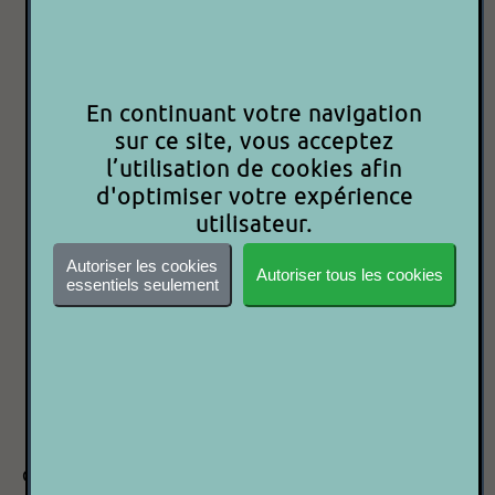
Prix neuf :
1680.00€
950.00€
En continuant votre navigation
P 2 P
sur ce site, vous acceptez
l’utilisation de cookies afin
d'optimiser votre expérience
Acheter maintenant
utilisateur.
Autoriser les cookies
Autoriser tous les cookies
Besoin d'aide ?
essentiels seulement
Contactez-nous
Code article : 9000000006485
Date d'ajout : 06/06/2023
Caractéristiques