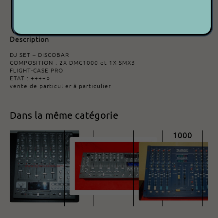
Marque :
SYNQ
Modèle :
SMX3 & 2x DMC1000
Description
DJ SET – DISCOBAR
COMPOSITION : 2X DMC1000 et 1X SMX3
FLIGHT-CASE PRO
ETAT : ++++○
vente de particulier à particulier
Dans la même catégorie
SYNQ SMX-3
SYNQ SMX-1
SOUNDCRAFT - D-M
1000
799.00€
350.00€
199.00€