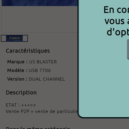
En con
vous 
d'opt
Caractéristiques
Marque :
US BLASTER
Modèle :
USB 7706
Version :
DUAL CHANNEL
Description
ETAT : +++○○
Vente P2P = vente de particulier à particulier
Dans la même catégorie