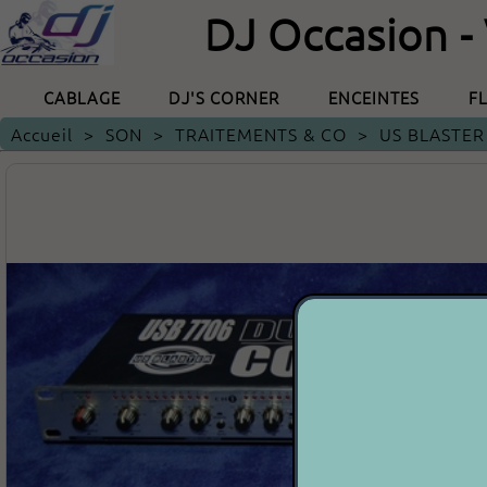
DJ Occasion -
CABLAGE
DJ'S CORNER
ENCEINTES
F
Accueil
>
SON
>
TRAITEMENTS & CO
>
US BLASTER