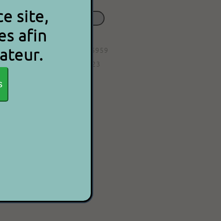
Besoin d'aide ?
e site,
Contactez-nous
es afin
Code article : 9000000006959
ateur.
Date d'ajout : 06/06/2023
s