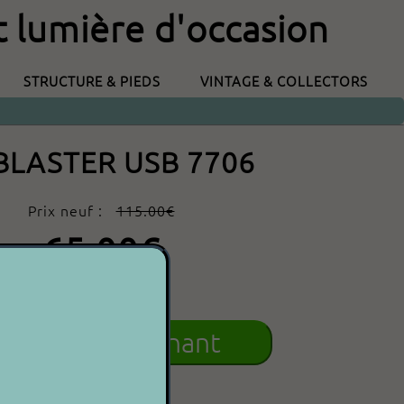
t lumière d'occasion
STRUCTURE & PIEDS
VINTAGE & COLLECTORS
BLASTER USB 7706
Prix neuf :
115.00€
65.00€
P 2 P
cheter maintenant