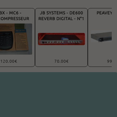
BX - MC6 -
JB SYSTEMS - DE600
PEAVEY -
COMPRESSEUR
REVERB DIGITAL - N°1
120.00€
70.00€
99.0