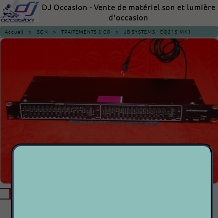
DJ Occasion - Vente de matériel son et lumière
d'occasion
Accueil
>
SON
>
TRAITEMENTS & CO
>
JB SYSTEMS - EQ215 MK1
JB SYSTEMS - EQ215 MK1