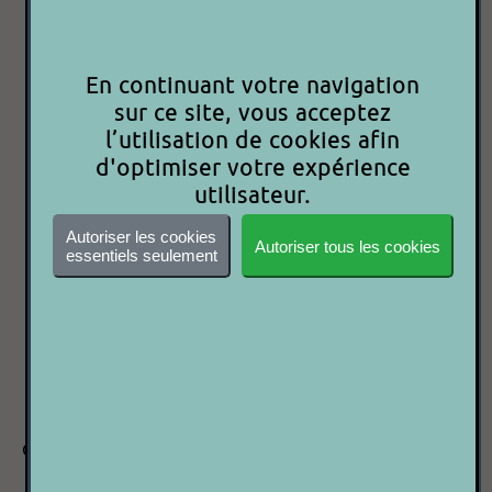
60.00€
En continuant votre navigation
sur ce site, vous acceptez
P 2 P
l’utilisation de cookies afin
d'optimiser votre expérience
Acheter maintenant
utilisateur.
Autoriser les cookies
Autoriser tous les cookies
essentiels seulement
Besoin d'aide ?
Contactez-nous
Code article : 9000000002982
Date d'ajout : 06/06/2023
Caractéristiques
Marque :
JB SYSTEMS