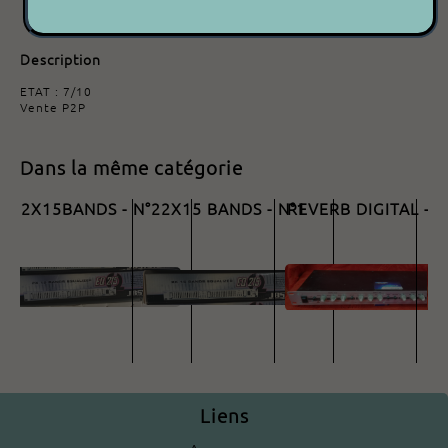
Modèle :
EQ215 MK1
Description
ETAT : 7/10
Vente P2P
Dans la même catégorie
JB SYSTEMS - EQ215
JB SYSTEMS - EQ215
JB SYSTEMS - DE6
J
2X15BANDS - N°2
2X15 BANDS - N°1
REVERB DIGITAL - N
R
75.00€
75.00€
70.00€
Liens