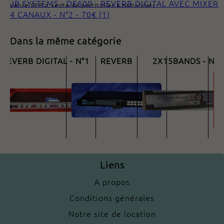
JB SYSTEMS - DE600 - REVERB DIGITAL AVEC MIXER
Vente P2P = vente de particulier à particulier
4 CANAUX - N°2 - 70€ (1)
Dans la même catégorie
JB SYSTEMS - DE600
ALESIS - MIDIVERB 4 -
JB SYSTEMS - EQ2
J
REVERB DIGITAL - N°1
REVERB
2X15BANDS - N°2
75.00€
70.00€
110.00€
Liens
A propos
Conditions générales
Notre site de location