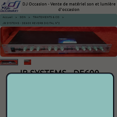
DJ Occasion - Vente de matériel son et lumière
d'occasion
Accueil
>
SON
>
TRAITEMENTS & CO
>
JB SYSTEMS - DE600 REVERB DIGITAL N°2
JB SYSTEMS - DE600
REVERB DIGITAL N°2
70.00€
P 2 P