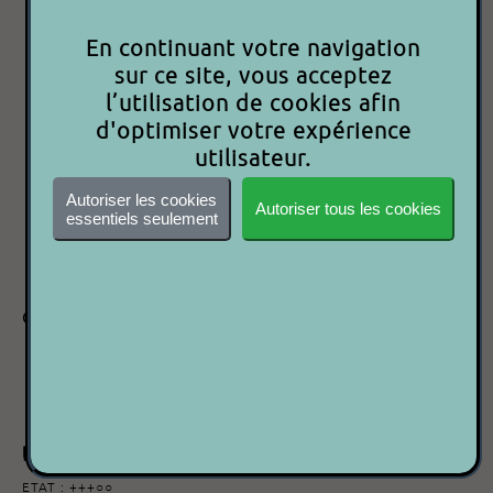
Acheter maintenant
En continuant votre navigation
sur ce site, vous acceptez
l’utilisation de cookies afin
d'optimiser votre expérience
Besoin d'aide ?
utilisateur.
Contactez-nous
Autoriser les cookies
Autoriser tous les cookies
essentiels seulement
Code article : 9000000011755
Date d'ajout : 08/04/2024
Caractéristiques
Marque :
JB SYSTEMS
Modèle :
DE600 REVERB DIGITAL
Version :
N°2
Documents
Description
ETAT : +++○○