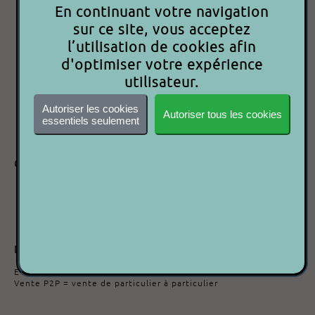
En continuant votre navigation
sur ce site, vous acceptez
Besoin d'aide ?
l’utilisation de cookies afin
d'optimiser votre expérience
Contactez-nous
utilisateur.
Autoriser les cookies
Code article : 9000000011618
Autoriser tous les cookies
essentiels seulement
Date d'ajout : 08/04/2024
Caractéristiques
Marque :
ALTO
Modèle :
EQU215
Version :
2X15BANDS
Description
ETAT : +++○○
Vente P2P = vente de particulier à particulier