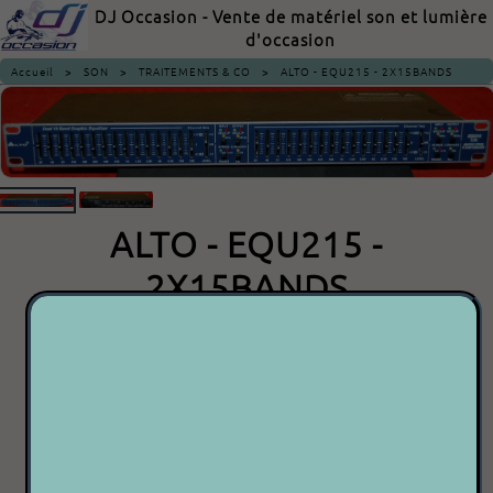
DJ Occasion - Vente de matériel son et lumière
d'occasion
Accueil
>
SON
>
TRAITEMENTS & CO
>
ALTO - EQU215 - 2X15BANDS
ALTO - EQU215 -
2X15BANDS
70.00€
P 2 P
Acheter maintenant